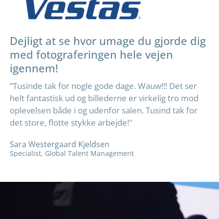
Dejligt at se hvor umage du gjorde dig
med fotograferingen hele vejen
igennem!
”Tusinde tak for nogle gode dage. Wauw!!! Det ser
helt fantastisk ud og billederne er virkelig tro mod
oplevelsen både i og udenfor salen. Tusind tak for
det store, flotte stykke arbejde!"
Sara Westergaard Kjeldsen
Specialist, Global Talent Management