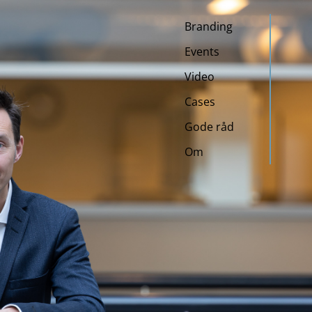
Branding
Events
Video
Cases
Gode råd
Om