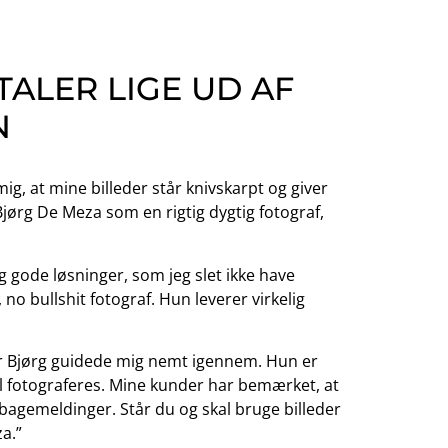
TALER LIGE UD AF
N
g, at mine billeder står knivskarpt og giver
Bjørg De Meza som en rigtig dygtig fotograf,
ig gode løsninger, som jeg slet ikke have
o bullshit fotograf. Hun leverer virkelig
r Bjørg guidede mig nemt igennem. Hun er
al fotograferes. Mine kunder har bemærket, at
lbagemeldinger. Står du og skal bruge billeder
a.”