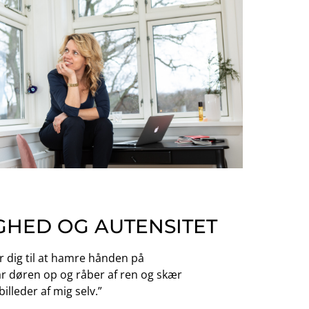
GHED OG AUTENSITET​
år dig til at hamre hånden på
flår døren op og råber af ren og skær
billeder af mig selv.”