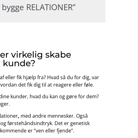
t bygge RELATIONER”
er virkelig skabe
in kunde?
eller fik hjælp fra? Hvad så du for dig, var
dan det fik dig til at reagere eller føle.
 dine kunder, hvad du kan og gøre for dem?
uger.
lationer
,
med andre mennesker. Også
r og førstehåndsindtryk. Det er genetisk
edkommende er ”ven eller fjende”.