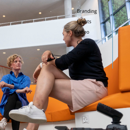
Branding
Events
Video
Cases
Gode råd
Om