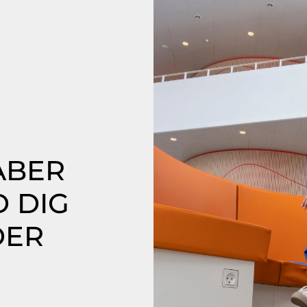
ABER
D DIG
DER