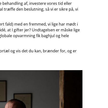
e behandling af, investere vores tid eller
l træffe den beslutning, så vi er sikre på, vi
vert fald) med en fremmed, vi lige har mødt i
é, at I gifter jer? Undtagelsen er måske lige
 globale opvarmning fik baghjul og hele
fortæl og vis det du kan, brænder for, og er